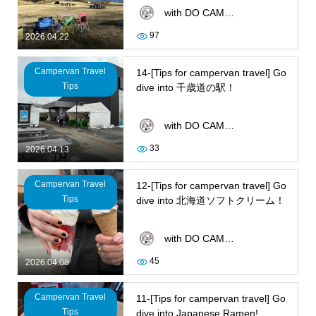
with DO CAMPER
97
2026.04.22
Campervan Travel
14-[Tips for campervan travel] Go
Tips
dive into 千歳道の駅！
with DO CAMPER
33
2026.04.13
Campervan Travel
12-[Tips for campervan travel] Go
Tips
dive into 北海道ソフトクリーム！
with DO CAMPER
45
2026.04.08
Campervan Travel
11-[Tips for campervan travel] Go
Tips
dive into Japanese Ramen!