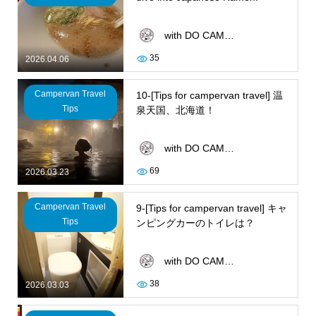
with DO CAMPER
35
2026.04.06
Campervan Travel
10-[Tips for campervan travel] 温
Tips
泉天国、北海道！
with DO CAMPER
69
2026.03.23
Campervan Travel
9-[Tips for campervan travel] キャ
Tips
ンピングカーのトイレは？
with DO CAMPER
38
2026.03.03