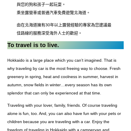
與您的狗和孩子一起玩耍。
乘坐露營車或普通汽車免費遊覽北海道。
由在北海道擁有30年以上露營經驗的專家為您建議最
佳路線的服務深受海外人士的歡迎。
To travel is to live.
Hokkaido is a large place which you can’t imagined. That is
why traveling by car is the most freeing way to choose. Fresh
greenery in spring, heat and coolness in summer, harvest in
autumn, snow fields in winter…every season has its own
splendor that can only be experienced at that time.
Traveling with your lover, family, friends. Of course traveling
alone is fun, too. And, you can also have fun with your pets or
children because you are traveling with a car. Enjoy the
freedom of traveling in Hokkaido with a campervan and