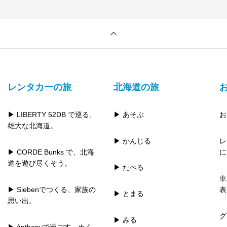
レンタカーの旅
北海道の旅
▶ LIBERTY 52DB で巡る、
▶ あそぶ
お
雄大な北海道。
▶ かんじる
レ
▶ CORDE Bunks で、北海
に
道を遊び尽くそう。
▶ たべる
車
▶ Siebenでつくる、家族の
表
▶ とまる
思い出。
グ
▶ みる