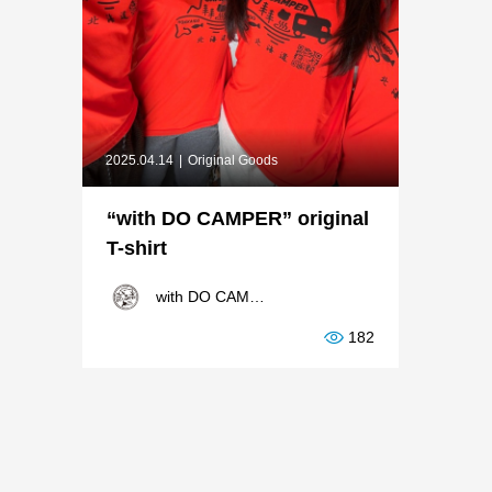
2025.04.14
Original Goods
“with DO CAMPER” original
T-shirt
with DO CAMPER
182